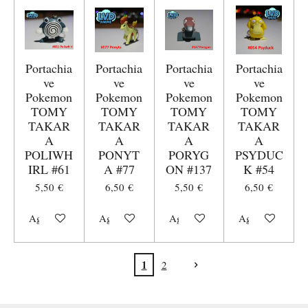
Portachia
Portachia
Portachia
Portachia
ve
ve
ve
ve
Pokemon
Pokemon
Pokemon
Pokemon
TOMY
TOMY
TOMY
TOMY
TAKAR
TAKAR
TAKAR
TAKAR
A
A
A
A
POLIWH
PONYT
PORYG
PSYDUC
IRL #61
A #77
ON #137
K #54
5,50 €
6,50 €
5,50 €
6,50 €
Aggiungi al carrello
Aggiungi al carrello
Aggiungi al carrello
Aggiungi al carr
1
2