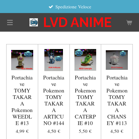
Spedizione Veloce
Vai
al
LVD ANIME
contenuto
principale
Portachia
Portachia
Portachia
Portachia
ve
ve
ve
ve
TOMY
Pokemon
Pokemon
Pokemon
TAKAR
TOMY
TOMY
TOMY
A
TAKAR
TAKAR
TAKAR
Pokemon
A
A
A
WEEDL
ARTICU
CATERP
CHANS
E #13
NO #144
IE #10
EY #113
4,99 €
4,50 €
5,50 €
4,50 €