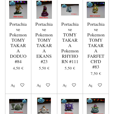
Portachia
Portachia
Portachia
Portachia
ve
ve
ve
ve
Pokemon
Pokemon
TOMY
Pokemon
TOMY
TOMY
TAKAR
TOMY
TAKAR
TAKAR
A
TAKAR
A
A
Pokemon
A
DODUO
EKANS
RHYHO
FARFET
#84
#23
RN #111
CH'D
#83
4,50 €
5,50 €
5,50 €
7,50 €
Aggiungi al carrello
Aggiungi al carrello
Aggiungi al carrello
Aggiungi al carr