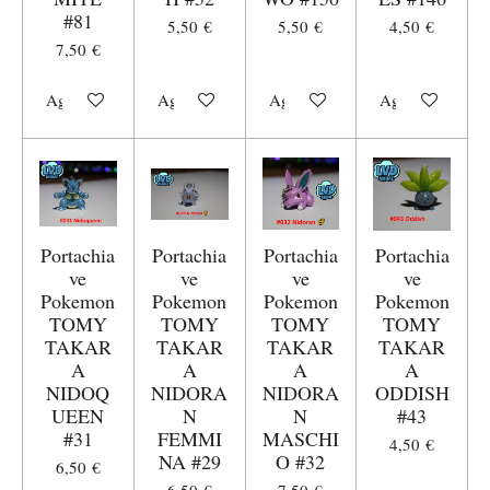
#81
5,50 €
5,50 €
4,50 €
7,50 €
Aggiungi al carrello
Aggiungi al carrello
Aggiungi al carrello
Aggiungi al carr
Portachia
Portachia
Portachia
Portachia
ve
ve
ve
ve
Pokemon
Pokemon
Pokemon
Pokemon
TOMY
TOMY
TOMY
TOMY
TAKAR
TAKAR
TAKAR
TAKAR
A
A
A
A
NIDOQ
NIDORA
NIDORA
ODDISH
UEEN
N
N
#43
#31
FEMMI
MASCHI
4,50 €
NA #29
O #32
6,50 €
6,50 €
7,50 €