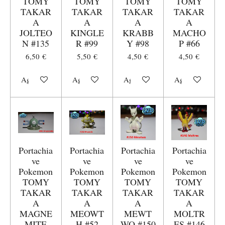
TOMY
TOMY
TOMY
TOMY
TAKAR
TAKAR
TAKAR
TAKAR
A
A
A
A
JOLTEO
KINGLE
KRABB
MACHO
N #135
R #99
Y #98
P #66
6,50 €
5,50 €
4,50 €
4,50 €
Aggiungi al carrello
Aggiungi al carrello
Aggiungi al carrello
Aggiungi al carr
Portachia
Portachia
Portachia
Portachia
ve
ve
ve
ve
Pokemon
Pokemon
Pokemon
Pokemon
TOMY
TOMY
TOMY
TOMY
TAKAR
TAKAR
TAKAR
TAKAR
A
A
A
A
MAGNE
MEOWT
MEWT
MOLTR
MITE
H #52
WO #150
ES #146