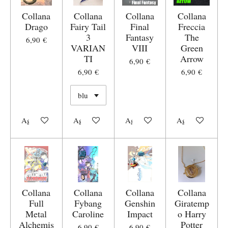
Collana
Collana
Collana
Collana
Drago
Fairy Tail
Final
Freccia
3
Fantasy
The
6,90 €
VARIAN
VIII
Green
TI
Arrow
6,90 €
6,90 €
6,90 €
Aggiungi al carrello
Aggiungi al carrello
Aggiungi al carrello
Aggiungi al carr
Collana
Collana
Collana
Collana
Full
Fybang
Genshin
Giratemp
Metal
Caroline
Impact
o Harry
Alchemis
Potter
6,90 €
6,90 €