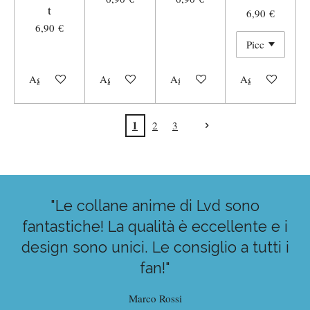
t
6,90 €
6,90 €
Aggiungi al carrello
Aggiungi al carrello
Aggiungi al carrello
Aggiungi al carr
1
2
3
"Le collane anime di Lvd sono
fantastiche! La qualità è eccellente e i
design sono unici. Le consiglio a tutti i
fan!"
Marco Rossi