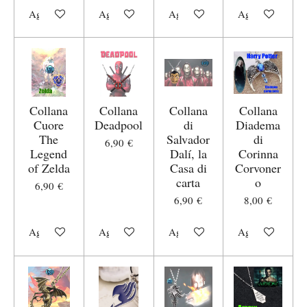
Aggiungi al carrello
Aggiungi al carrello
Aggiungi al carrello
Aggiungi al carr
Collana
Collana
Collana
Collana
Cuore
Deadpool
di
Diadema
The
Salvador
di
6,90 €
Legend
Dalí, la
Corinna
of Zelda
Casa di
Corvoner
carta
o
6,90 €
6,90 €
8,00 €
Aggiungi al carrello
Aggiungi al carrello
Aggiungi al carrello
Aggiungi al carr