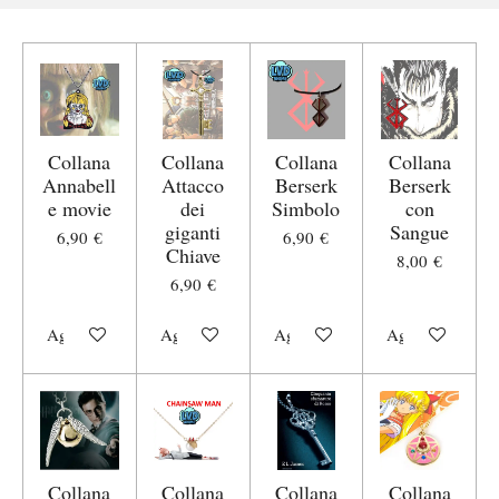
Collana
Collana
Collana
Collana
Annabell
Attacco
Berserk
Berserk
e movie
dei
Simbolo
con
giganti
Sangue
6,90 €
6,90 €
Chiave
8,00 €
6,90 €
Aggiungi al carrello
Aggiungi al carrello
Aggiungi al carrello
Aggiungi al carr
Collana
Collana
Collana
Collana