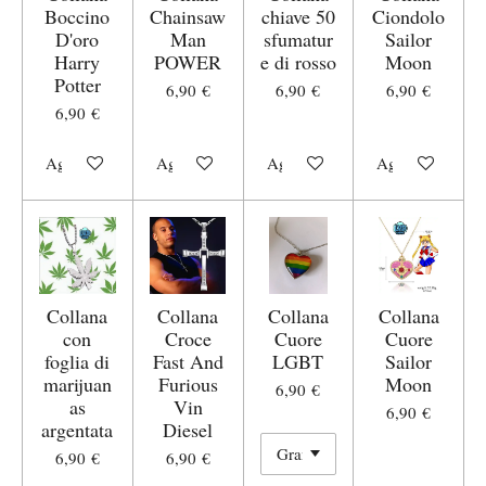
Boccino
Chainsaw
chiave 50
Ciondolo
D'oro
Man
sfumatur
Sailor
Harry
POWER
e di rosso
Moon
Potter
6,90 €
6,90 €
6,90 €
6,90 €
Aggiungi al carrello
Aggiungi al carrello
Aggiungi al carrello
Aggiungi al carr
Collana
Collana
Collana
Collana
con
Croce
Cuore
Cuore
foglia di
Fast And
LGBT
Sailor
marijuan
Furious
Moon
6,90 €
as
Vin
6,90 €
argentata
Diesel
6,90 €
6,90 €