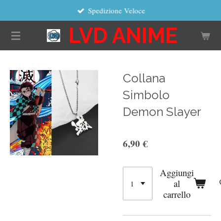
Spedizione Veloce
Vai
al
LVD ANIME
contenuto
principale
Collana
Simbolo
Demon Slayer
6,90 €
Aggiungi
al
carrello