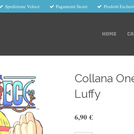
Spedizione Veloce
Pagamenti Sicuri
Prodotti Esclusi
HOME
C
Collana On
Luffy
6,90 €