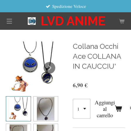
Spedizione Veloce
Vai
al
LVD ANIME
contenuto
principale
Collana Occhi
Ace COLLANA
IN CAUCCIU'
6,90 €
Aggiungi
al
carrello