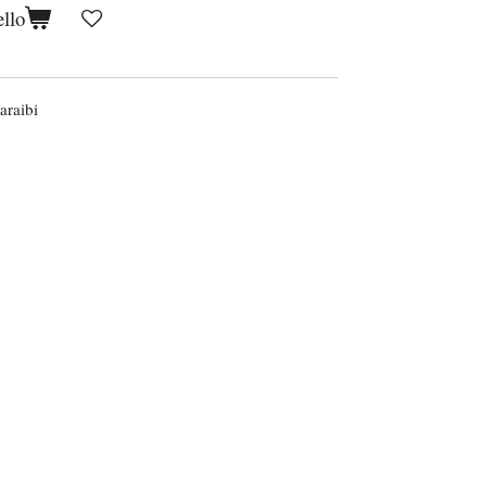
ello
araibi