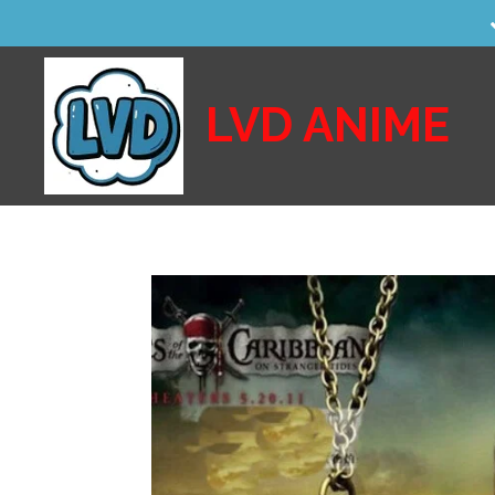
Vai
al
contenuto
LVD ANIME
principale