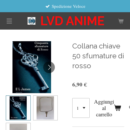
Spedizione Veloce
Vai
al
LVD ANIME
contenuto
principale
Collana chiave
50 sfumature di
rosso
6,90 €
Aggiungi
al
carrello