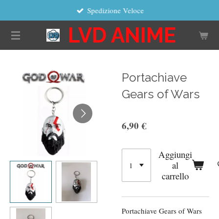
Spedizione Veloce
Vai
al
LVD ANIME
contenuto
principale
Portachiave
Gears of Wars
6,90 €
Aggiungi
al
carrello
Portachiave Gears of Wars