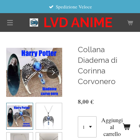
Spedizione Veloce
Vai
al
LVD ANIME
contenuto
principale
Collana
Diadema di
Corinna
Corvonero
8,00 €
Aggiungi
al
carrello