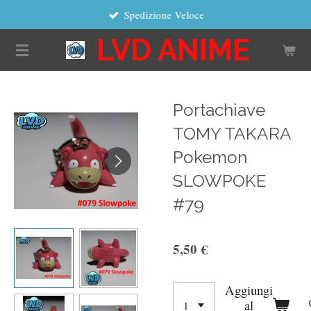
Spedizione Veloce
Vai
al
LVD ANIME
contenuto
principale
Portachiave
TOMY TAKARA
Pokemon
SLOWPOKE
#79
5,50 €
Aggiungi
al