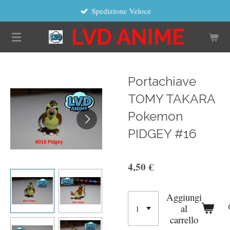
Spedizione Veloce
Vai
al
LVD ANIME
contenuto
principale
Portachiave
TOMY TAKARA
Pokemon
PIDGEY #16
4,50 €
Aggiungi
al
carrello