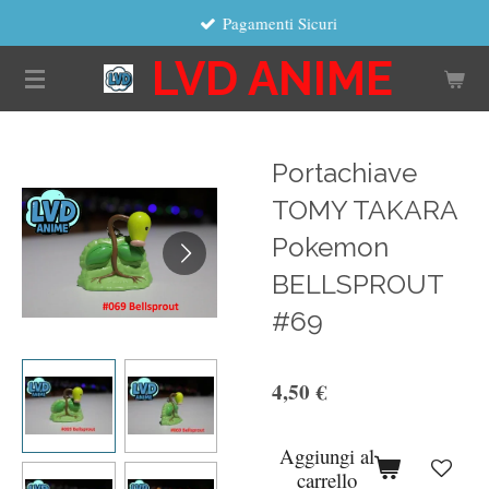
Pagamenti Sicuri
Vai
al
LVD ANIME
contenuto
principale
Portachiave
TOMY TAKARA
Pokemon
BELLSPROUT
#69
4,50 €
Aggiungi al
carrello