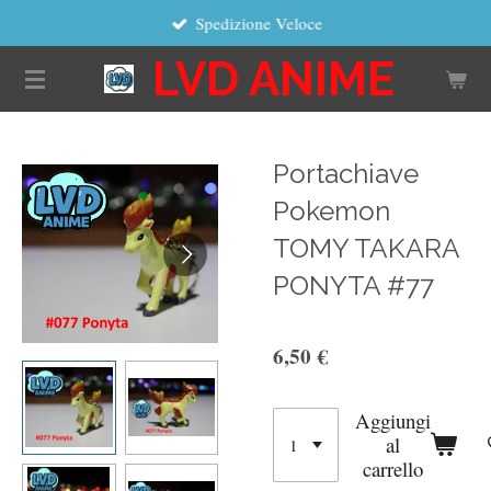
Spedizione Veloce
Vai
al
LVD ANIME
contenuto
principale
Portachiave
Pokemon
TOMY TAKARA
PONYTA #77
6,50 €
Aggiungi
al
carrello