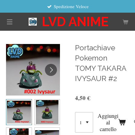
Spedizione Veloce
Vai
al
LVD ANIME
contenuto
principale
Portachiave
Pokemon
TOMY TAKARA
IVYSAUR #2
4,50 €
Aggiungi
al
carrello