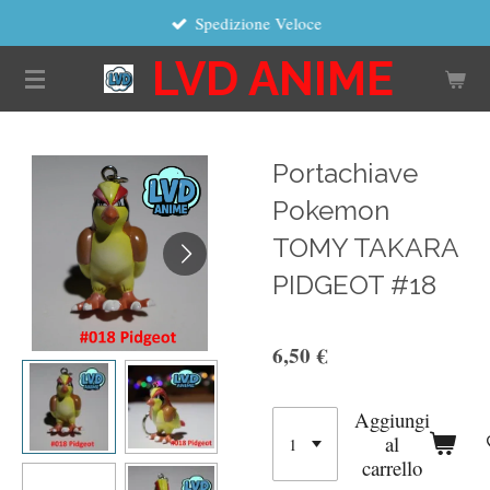
Spedizione Veloce
Vai
al
LVD ANIME
contenuto
principale
Portachiave
Pokemon
TOMY TAKARA
PIDGEOT #18
6,50 €
Aggiungi
al
carrello