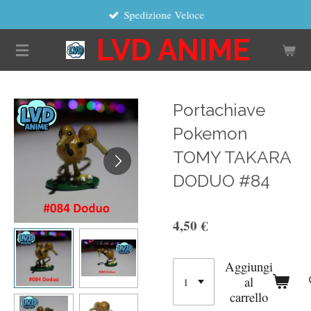
Spedizione Veloce
Vai
al
LVD ANIME
contenuto
principale
Portachiave
Pokemon
TOMY TAKARA
DODUO #84
4,50 €
Aggiungi
al
carrello