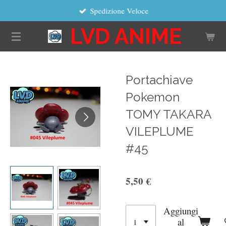
Spedizione Veloce
Vai
al
LVD ANIME
contenuto
principale
Portachiave
Pokemon
TOMY TAKARA
VILEPLUME
#45
5,50 €
Aggiungi
al