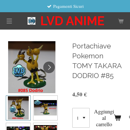
Pagamenti Sicuri
Vai
al
LVD ANIME
contenuto
principale
Portachiave
Pokemon
TOMY TAKARA
DODRIO #85
4,50 €
Aggiungi
al
carrello