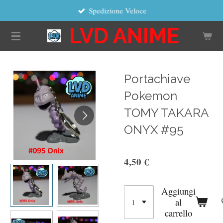
Spedizione Veloce
Vai
al
LVD ANIME
contenuto
principale
Portachiave
Pokemon
TOMY TAKARA
ONYX #95
4,50 €
Aggiungi
al
carrello