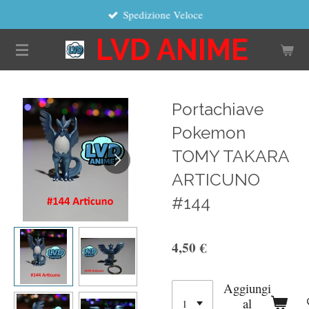
Spedizione Veloce
Vai
al
LVD ANIME
contenuto
principale
Portachiave
Pokemon
TOMY TAKARA
ARTICUNO
#144
4,50 €
Aggiungi
al