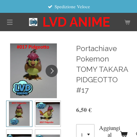
Spedizione Veloce
Vai
al
LVD ANIME
contenuto
principale
Portachiave
Pokemon
TOMY TAKARA
PIDGEOTTO
#17
6,50 €
Aggiungi
al