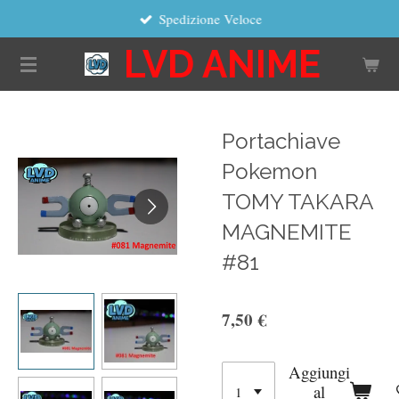
Spedizione Veloce
Vai
al
LVD ANIME
contenuto
principale
Portachiave
Pokemon
TOMY TAKARA
MAGNEMITE
#81
7,50 €
Aggiungi
al