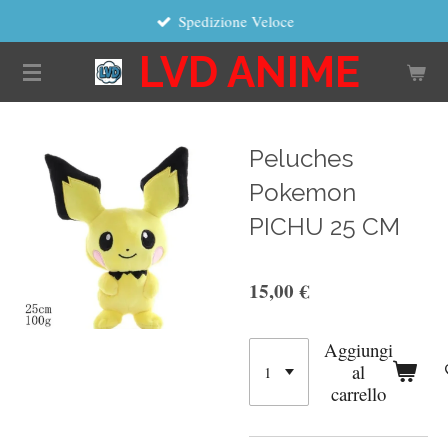
Spedizione Veloce
Vai
al
LVD ANIME
contenuto
principale
Peluches
Pokemon
PICHU 25 CM
15,00 €
Aggiungi
al
carrello