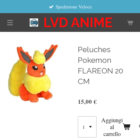
Spedizione Veloce
Vai
al
LVD ANIME
contenuto
principale
Peluches
Pokemon
FLAREON 20
CM
15,00 €
Aggiungi
al
carrello