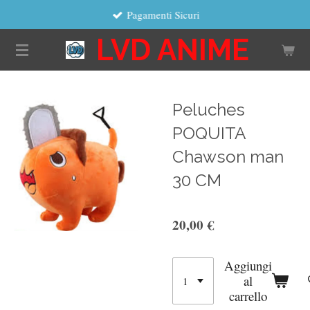
Pagamenti Sicuri
Vai
al
LVD ANIME
contenuto
principale
Peluches
POQUITA
Chawson man
30 CM
20,00 €
Aggiungi
al
carrello