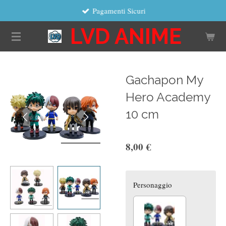
Pagamenti Sicuri
Vai
al
LVD ANIME
contenuto
principale
Gachapon My
Hero Academy
10 cm
8,00 €
Personaggio