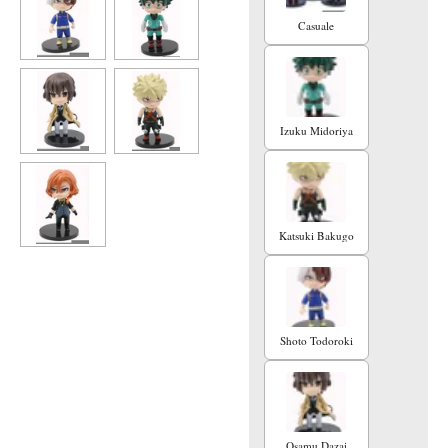
Casuale
Izuku Midoriya
Katsuki Bakugo
Shoto Todoroki
Osamu Dazai