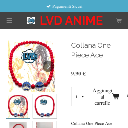
Pagamenti Sicuri
Vai
al
LVD ANIME
contenuto
principale
Collana One
Piece Ace
9,90 €
Aggiungi
al
carrello
Collana One Piece Ace