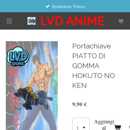
Spedizione Veloce
Vai
al
LVD ANIME
contenuto
principale
Portachiave
PIATTO DI
GOMMA
HOKUTO NO
KEN
9,90 €
Aggiungi
al