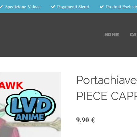
Spedizione Veloce
Pagamenti Sicuri
Prodotti Esclusi
HOME
C
Portachia
PIECE CA
9,90 €