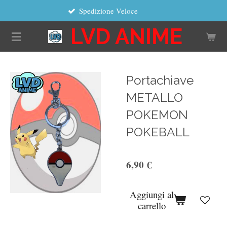
Spedizione Veloce
Vai
al
LVD ANIME
contenuto
principale
Portachiave
METALLO
POKEMON
POKEBALL
6,90 €
Aggiungi al
carrello