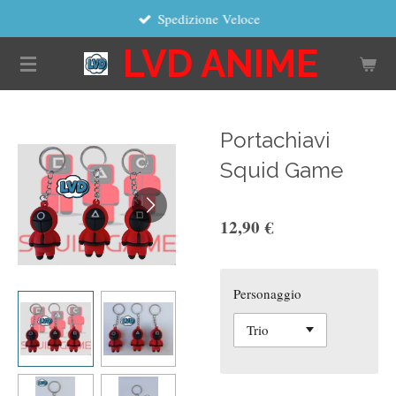
Spedizione Veloce
Vai
al
LVD ANIME
contenuto
principale
Portachiavi
Squid Game
12,90 €
Personaggio